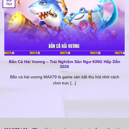
Th3
Bắn Cá Hải Vương – Trải Nghiệm Săn Ngư KING Hấp Dẫn
2026
Bắn cá hải vương MAX79 là game săn bắt thu hút nhờ cách
chơi trực [...]