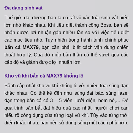
Đa dạng sinh vật
Thế giới đại dương bao la có rất vô vàn loài sinh vật biển
lớn nhỏ khác nhau. Khi tiêu diệt thành công Boss, bạn sẽ
nhận được lợi nhuận gấp nhiều lần so với việc tiêu diệt
các mục tiêu nhỏ. Tuy nhiên trong hành trình chinh phục
bắn cá MAX79
, bạn cần phải biết cách vận dụng chiến
thuật hợp lý. Qua đó giúp bản thân có thể vượt qua các
cấp độ và giành được lợi nhuận lớn.
Kho vũ khí bắn cá MAX79 khổng lồ
Sảnh cập nhật kho vũ khí khổng lồ với nhiều loại súng đạn
khác nhau. Có thể kể đến như súng đại bác, súng laze,
đạn trong bắn cá có 3 – 5 viên, lưới điện, bom nổ,… Để
quá trình săn bắt đạt hiệu quả cao nhất, người chơi cần
hiểu rõ công dụng của từng loại vũ khí. Tùy vào từng thời
điểm khác nhau, bạn nên sử dụng súng một cách phù hợp.