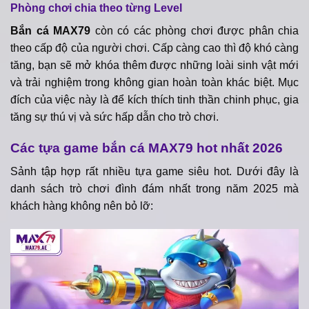
Phòng chơi chia theo từng Level
Bắn cá MAX79
còn có các phòng chơi được phân chia
theo cấp độ của người chơi. Cấp càng cao thì độ khó càng
tăng, bạn sẽ mở khóa thêm được những loài sinh vật mới
và trải nghiệm trong không gian hoàn toàn khác biệt. Mục
đích của việc này là để kích thích tinh thần chinh phục, gia
tăng sự thú vị và sức hấp dẫn cho trò chơi.
Các tựa game bắn cá MAX79 hot nhất 2026
Sảnh tập hợp rất nhiều tựa game siêu hot. Dưới đây là
danh sách trò chơi đình đám nhất trong năm 2025 mà
khách hàng không nên bỏ lỡ: