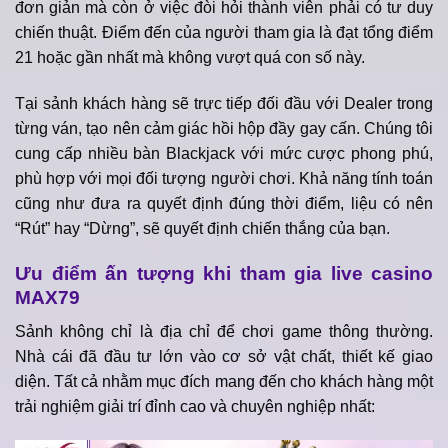
đơn giản mà còn ở việc đòi hỏi thành viên phải có tư duy
chiến thuật. Điểm đến của người tham gia là đạt tổng điểm
21 hoặc gần nhất mà không vượt quá con số này.
Tại sảnh khách hàng sẽ trực tiếp đối đầu với Dealer trong
từng ván, tạo nên cảm giác hồi hộp đầy gay cấn. Chúng tôi
cung cấp nhiều bàn Blackjack với mức cược phong phú,
phù hợp với mọi đối tượng người chơi. Khả năng tính toán
cũng như đưa ra quyết định đúng thời điểm, liệu có nên
“Rút” hay “Dừng”, sẽ quyết định chiến thắng của bạn.
Ưu điểm ấn tượng khi tham gia live casino
MAX79
Sảnh không chỉ là địa chỉ để chơi game thông thường.
Nhà cái đã đầu tư lớn vào cơ sở vật chất, thiết kế giao
diện. Tất cả nhằm mục đích mang đến cho khách hàng một
trải nghiệm giải trí đỉnh cao và chuyên nghiệp nhất: