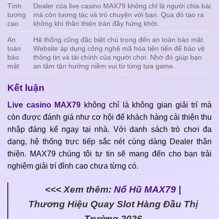
Tính
Dealer của live casino MAX79 không chỉ là người chia bài
tương
mà còn tương tác và trò chuyện với bạn. Qua đó tạo ra
cao
không khí thân thiện tràn đầy hứng khởi.
An
Hệ thống cũng đặc biệt chú trọng đến an toàn bảo mật.
toàn
Website áp dụng công nghệ mã hóa tiên tiến để bảo vệ
bảo
thông tin và tài chính của người chơi. Nhờ đó giúp bạn
mật
an tâm tận hưởng niềm vui từ từng tựa game.
Kết luận
Live casino MAX79
không chỉ là không gian giải trí mà
còn được đánh giá như cơ hội để khách hàng cải thiện thu
nhập đáng kể ngay tại nhà. Với danh sách trò chơi đa
dạng, hệ thống trực tiếp sắc nét cùng dàng Dealer thân
thiện. MAX79 chúng tôi tự tin sẽ mang đến cho bạn trải
nghiệm giải trí đỉnh cao chưa từng có.
<<< Xem thêm:
Nổ Hũ MAX79
|
Thương Hiệu Quay Slot Hàng Đầu Thị
Trường 2026