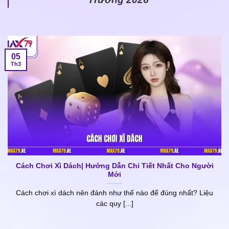
05
Th3
Cách Chơi Xì Dách| Hướng Dẫn Chi Tiết Nhất Cho Người
Mới
Cách chơi xì dách nên đánh như thế nào để đúng nhất? Liệu
các quy [...]