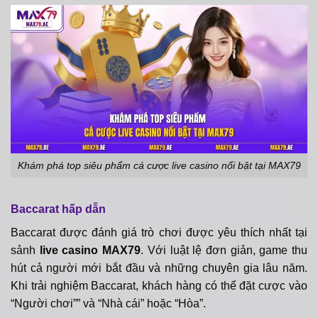
Khám phá top siêu phẩm cá cược live casino nổi bật tại MAX79
Baccarat hấp dẫn
Baccarat được đánh giá trò chơi được yêu thích nhất tại
sảnh
live casino MAX79
. Với luật lệ đơn giản, game thu
hút cả người mới bắt đầu và những chuyên gia lâu năm.
Khi trải nghiệm Baccarat, khách hàng có thể đặt cược vào
“Người chơi”” và “Nhà cái” hoặc “Hòa”.