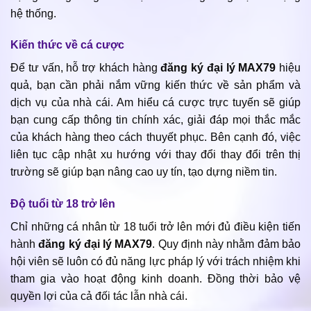
hệ thống.
Kiến thức về cá cược
Để tư vấn, hỗ trợ khách hàng
đăng ký đại lý MAX79
hiệu
quả, bạn cần phải nắm vững kiến thức về sản phẩm và
dịch vụ của nhà cái. Am hiểu cá cược trực tuyến sẽ giúp
bạn cung cấp thông tin chính xác, giải đáp mọi thắc mắc
của khách hàng theo cách thuyết phục. Bên cạnh đó, việc
liên tục cập nhật xu hướng với thay đổi thay đổi trên thị
trường sẽ giúp bạn nâng cao uy tín, tạo dựng niềm tin.
Độ tuổi từ 18 trở lên
Chỉ những cá nhân từ 18 tuổi trở lên mới đủ điều kiện tiến
hành
đăng ký đại lý MAX79
. Quy định này nhằm đảm bảo
hội viên sẽ luôn có đủ năng lực pháp lý với trách nhiệm khi
tham gia vào hoạt động kinh doanh. Đồng thời bảo vệ
quyền lợi của cả đối tác lẫn nhà cái.