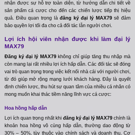
nhận được sự hỗ trợ toàn diện, từ hướng dẫn chi tiết về
sản phẩm cá cược cho đến các chiến lược tiếp thị hiệu
quả. Điều quan trọng là
đăng ký đại lý MAX79
sẽ đảm
bảo quyền lợi tối đa cho cả đối tác lẫn người chơi.
Lợi ích hội viên nhận được khi làm đại lý
MAX79
Đăng ký đại lý MAX79
không chỉ giúp tăng thu nhập mà
còn mang lại rất nhiều lợi ích hấp dẫn. Các đối tác sẽ đóng
vai trò quan trọng trong việc kết nối nhà cái với người chơi,
từ đó giúp mở rộng mạng lưới khách hàng. Đây là quyết
định chiến lược, thu hút sự quan tâm của nhiều cá nhân có
mong muốn khai thác tiềm năng lĩnh vực cá cược:
Hoa hồng hấp dẫn
Lợi ích quan trọng nhất khi
đăng ký đại lý MAX79
chính là
khoản hoa hồng vô cùng hấp dẫn, thường dao động từ
30% – 50%, tùy thuộc vào chính sách và doanh thu. Cơ