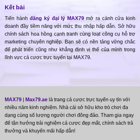
Kết bài
Tiến hành
đăng ký đại lý MAX79
mở ra cánh cửa kinh
doanh đầy tiềm năng với mức thu nhập hấp dẫn. Sở hữu
chính sách hoa hồng cạnh tranh cùng loạt công cụ hỗ trợ
marketing chuyên nghiệp. Bạn sẽ có nền tảng vững chắc
để phát triển cũng như khẳng định vị thế của mình trong
lĩnh vực cá cược trực tuyến tại MAX79.
MAX79
|
Max79.ae
là trang cá cược trực tuyến uy tín với
nhiều năm kinh nghiệm. Nhà cái sở hữu kho trò chơi đa
dạng cùng số lượng người chơi đông đảo. Tham gia ngay
để tận hưởng trải nghiệm cá cược đẹp mắt, chính sách trả
thưởng và khuyến mãi hấp dẫn!