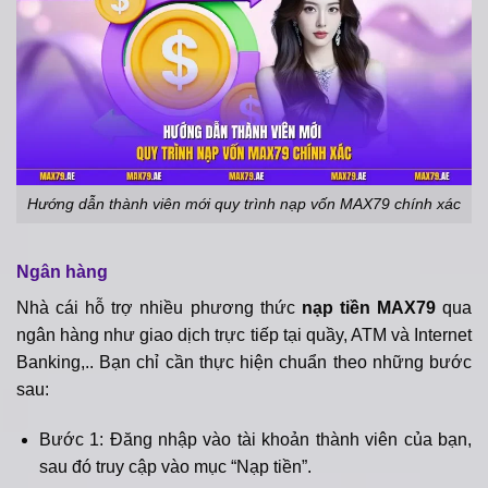
Hướng dẫn thành viên mới quy trình nạp vốn MAX79 chính xác
Ngân hàng
Nhà cái hỗ trợ nhiều phương thức
nạp tiền MAX79
qua
ngân hàng như giao dịch trực tiếp tại quầy, ATM và Internet
Banking,.. Bạn chỉ cần thực hiện chuẩn theo những bước
sau:
Bước 1: Đăng nhập vào tài khoản thành viên của bạn,
sau đó truy cập vào mục “Nạp tiền”.