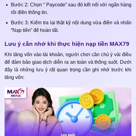
Bước 2: Chọn “ Paycode” sau đó kết nối với ngân hàng
rồi điền thông tin.
Bước 3: Kiểm tra lại thật kỹ nội dung vừa điền và nhấn
“Nạp tiền” để hoàn tất.
Lưu ý cần nhớ khi thực hiện nạp tiền MAX79
Khi tăng vốn vào tài khoản, người chơi cần chú ý vài điều
để đảm bảo giao dịch diễn ra an toàn và thông suốt. Dưới
đây là những lưu ý rất quan trọng cần ghi nhớ trước khi
tăng vốn: