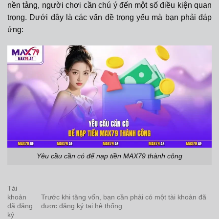
nền tảng, người chơi cần chú ý đến một số điều kiện quan
trọng. Dưới đây là các vấn đề trọng yếu mà bạn phải đáp
ứng:
Yêu cầu cần có để nạp tiền MAX79 thành công
Tài
khoản
Trước khi tăng vốn, bạn cần phải có một tài khoản đã
đã đăng
được đăng ký tại hệ thống.
ký