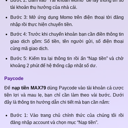
Bước 2: Bấm vào “Tài khoản Momo” để lấy thông tin số
tài khoản thụ hưởng của nhà cái.
Bước 3: Mở ứng dụng Momo trên điện thoại tời đăng
nhập rồi thực hiện chuyển tiền.
Bước 4: Trước khi chuyển khoản bạn cần điền thông tin
giao dịch gồm: Số tiền, tên người gửi, số điện thoại
cùng mã giao dịch.
Bước 5: Kiểm tra lại thông tin rồi ấn “Nạp tiền” và chờ
khoảng 2 phút để hệ thống cập nhật số dư.
Paycode
Để
nạp tiền MAX79
dùng Paycode vào tài khoản cá cược
tiện lợi và mau lẹ, bạn chỉ cần làm theo vài bước. Dưới
đây là thông tin hướng dẫn chi tiết mà bạn cần nắm:
Bước 1: Vào trang chủ chính thức của chúng tôi rồi
đăng nhập account và chọn mục “Nạp tiền”.