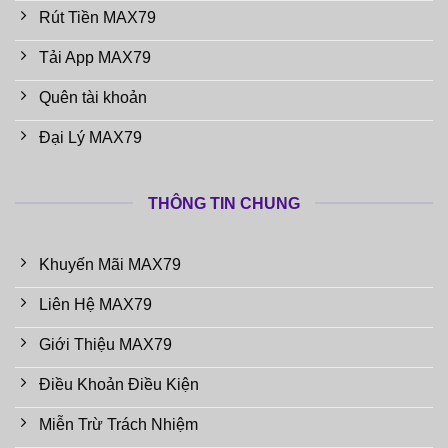
Rút Tiền MAX79
Tải App MAX79
Quên tài khoản
Đại Lý MAX79
THÔNG TIN CHUNG
Khuyến Mãi MAX79
Liên Hệ MAX79
Giới Thiệu MAX79
Điều Khoản Điều Kiện
Miễn Trừ Trách Nhiệm