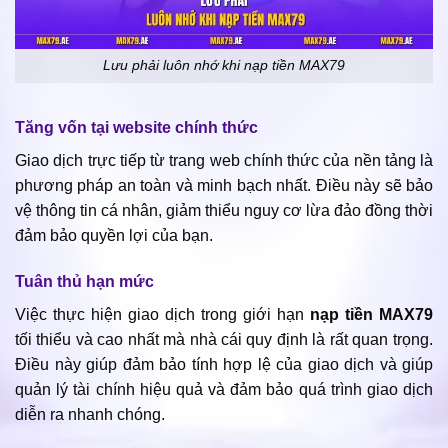
Lưu phải luôn nhớ khi nạp tiền MAX79
Tăng vốn tại website chính thức
Giao dịch trực tiếp từ trang web chính thức của nền tảng là
phương pháp an toàn và minh bạch nhất. Điều này sẽ bảo
vệ thông tin cá nhân, giảm thiểu nguy cơ lừa đảo đồng thời
đảm bảo quyền lợi của bạn.
Tuân thủ hạn mức
Việc thực hiện giao dịch trong giới hạn
nạp tiền MAX79
tối thiểu và cao nhất mà nhà cái quy định là rất quan trọng.
Điều này giúp đảm bảo tính hợp lệ của giao dịch và giúp
quản lý tài chính hiệu quả và đảm bảo quá trình giao dịch
diễn ra nhanh chóng.