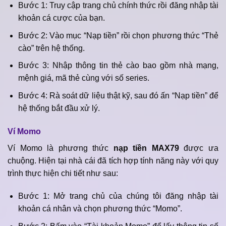
Bước 1: Truy cập trang chủ chính thức rồi đăng nhập tài
khoản cá cược của bạn.
Bước 2: Vào mục “Nạp tiền” rồi chọn phương thức “Thẻ
cào” trên hệ thống.
Bước 3: Nhập thông tin thẻ cào bao gồm nhà mạng,
mệnh giá, mã thẻ cùng với số series.
Bước 4: Rà soát dữ liệu thật kỹ, sau đó ấn “Nạp tiền” để
hệ thống bắt đầu xử lý.
Ví Momo
Ví Momo là phương thức
nạp tiền MAX79
được ưa
chuộng. Hiện tại nhà cái đã tích hợp tính năng này với quy
trình thực hiện chi tiết như sau:
Bước 1: Mở trang chủ của chúng tôi đăng nhập tài
khoản cá nhân và chọn phương thức “Momo”.