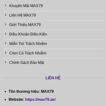
Khuyến Mãi MAX79
Liên Hệ MAX79
Giới Thiệu MAX79
Điều Khoản Điều Kiện
Miễn Trừ Trách Nhiệm
Chơi Có Trách Nhiệm
Chính Sách Bảo Mật
LIÊN HỆ
Tên thương hiệu:
MAX79
Website:
https://max79.ae/