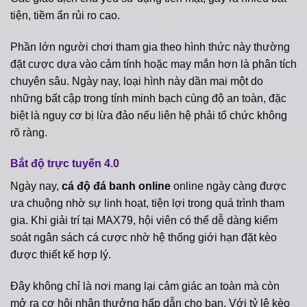
tiện, tiềm ẩn rủi ro cao.
Phần lớn người chơi tham gia theo hình thức này thường
đặt cược dựa vào cảm tính hoặc may mắn hơn là phân tích
chuyên sâu. Ngày nay, loại hình này dần mai một do
những bất cập trong tính minh bạch cùng độ an toàn, đặc
biệt là nguy cơ bị lừa đảo nếu liên hệ phải tổ chức không
rõ ràng.
Bắt độ trực tuyến 4.0
Ngày nay,
cá độ đá banh online
online ngày càng được
ưa chuộng nhờ sự linh hoạt, tiện lợi trong quá trình tham
gia. Khi giải trí tại MAX79, hội viên có thể dễ dàng kiểm
soát ngân sách cá cược nhờ hệ thống giới hạn đặt kèo
được thiết kế hợp lý.
Đây không chỉ là nơi mang lại cảm giác an toàn mà còn
mở ra cơ hội nhận thưởng hấp dẫn cho bạn. Với tỷ lệ kèo