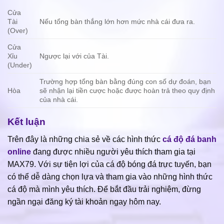
Cửa
Tài
Nếu tổng bàn thắng lớn hơn mức nhà cái đưa ra.
(Over)
Cửa
Xỉu
Ngược lại với của Tài.
(Under)
Trường hợp tổng bàn bằng đúng con số dự đoán, bạn
Hòa
sẽ nhận lại tiền cược hoặc được hoàn trả theo quy định
của nhà cái.
Kết luận
Trên đây là những chia sẻ về các hình thức
cá độ đá banh
online
đang được nhiều người yêu thích tham gia tại
MAX79. Với sự tiện lợi của cá độ bóng đá trực tuyến, bạn
có thể dễ dàng chọn lựa và tham gia vào những hình thức
cá độ mà mình yêu thích. Để bắt đầu trải nghiệm, đừng
ngần ngại đăng ký tài khoản ngay hôm nay.