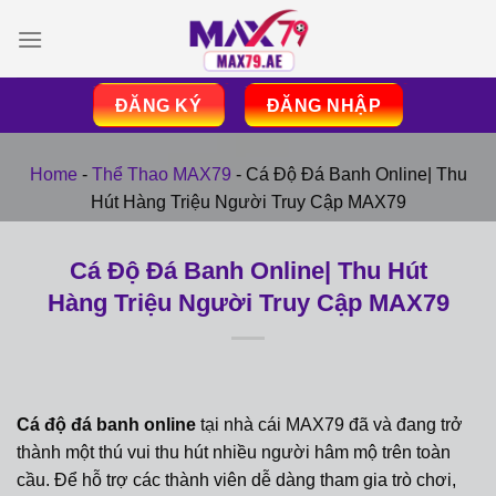
Bỏ
qua
nội
dung
ĐĂNG KÝ
ĐĂNG NHẬP
Home
-
Thể Thao MAX79
-
Cá Độ Đá Banh Online| Thu
Hút Hàng Triệu Người Truy Cập MAX79
Cá Độ Đá Banh Online| Thu Hút
Hàng Triệu Người Truy Cập MAX79
Cá độ đá banh online
tại nhà cái MAX79 đã và đang trở
thành một thú vui thu hút nhiều người hâm mộ trên toàn
cầu. Để hỗ trợ các thành viên dễ dàng tham gia trò chơi,