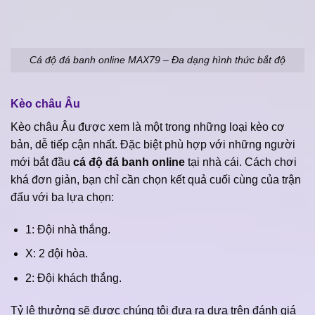
Cá độ đá banh online MAX79 – Đa dạng hình thức bắt độ
Kèo châu Âu
Kèo châu Âu được xem là một trong những loại kèo cơ
bản, dễ tiếp cận nhất. Đặc biệt phù hợp với những người
mới bắt đầu
cá độ đá banh online
tại nhà cái. Cách chơi
khá đơn giản, bạn chỉ cần chọn kết quả cuối cùng của trận
đấu với ba lựa chọn:
1: Đội nhà thắng.
X: 2 đội hòa.
2: Đội khách thắng.
Tỷ lệ thưởng sẽ được chúng tôi đưa ra dựa trên đánh giá