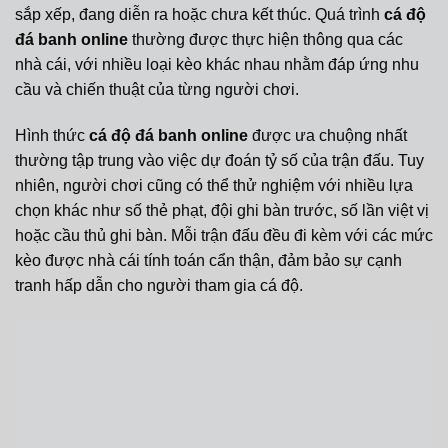
sắp xếp, đang diễn ra hoặc chưa kết thúc. Quá trình
cá độ
đá banh online
thường được thực hiện thông qua các
nhà cái, với nhiều loại kèo khác nhau nhằm đáp ứng nhu
cầu và chiến thuật của từng người chơi.
Hình thức
cá độ đá banh online
được ưa chuộng nhất
thường tập trung vào việc dự đoán tỷ số của trận đấu. Tuy
nhiên, người chơi cũng có thể thử nghiệm với nhiều lựa
chọn khác như số thẻ phạt, đội ghi bàn trước, số lần việt vị
hoặc cầu thủ ghi bàn. Mỗi trận đấu đều đi kèm với các mức
kèo được nhà cái tính toán cẩn thận, đảm bảo sự cạnh
tranh hấp dẫn cho người tham gia cá độ.