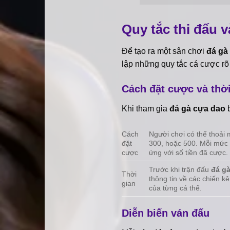
Quy tắc thi đấu v
Để tạo ra một sân chơi
đá gà
lập những quy tắc cá cược rõ
Cách đặt cược và thời
Khi tham gia
đá gà cựa dao
Cách
Người chơi có thể thoải
đặt
300, hoặc 500. Mỗi mức 
cược
ứng với số tiền đã cược.
Trước khi trận đấu
đá g
Thời
thông tin về các chiến k
gian
của từng cá thể.
Diễn biến ván đấu