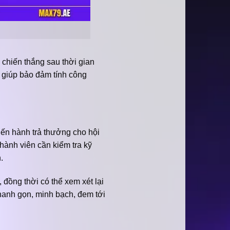
o chiến thắng sau thời gian
y giúp bảo đảm tính công
iến hành trả thưởng cho hội
hành viên cần kiểm tra kỹ
.
đồng thời có thể xem xét lại
nhanh gọn, minh bạch, đem tới