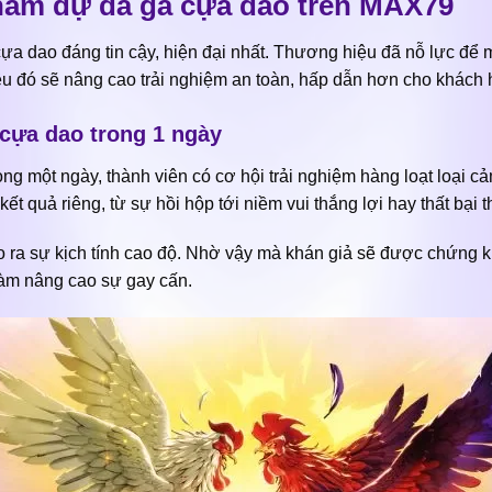
ham dự đá gà cựa dao trên MAX79
 cựa dao đáng tin cậy, hiện đại nhất. Thương hiệu đã nỗ lực đ
 đó sẽ nâng cao trải nghiệm an toàn, hấp dẫn hơn cho khách 
 cựa dao trong 1 ngày
rong một ngày, thành viên có cơ hội trải nghiệm hàng loạt loại 
ết quả riêng, từ sự hồi hộp tới niềm vui thắng lợi hay thất bại t
o ra sự kịch tính cao độ. Nhờ vậy mà khán giả sẽ được chứng 
làm nâng cao sự gay cấn.