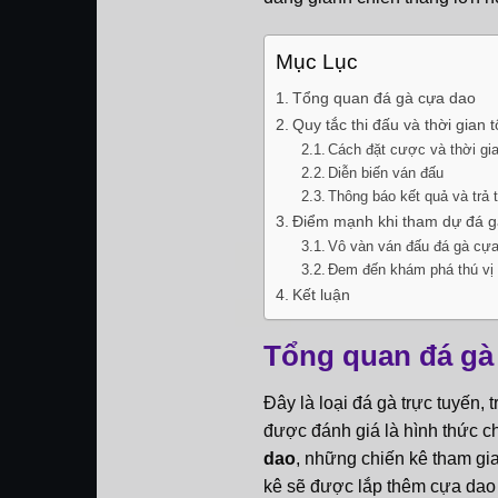
Mục Lục
Tổng quan đá gà cựa dao
Quy tắc thi đấu và thời gian 
Cách đặt cược và thời gi
Diễn biến ván đấu
Thông báo kết quả và trả
Điểm mạnh khi tham dự đá g
Vô vàn ván đấu đá gà cựa
Đem đến khám phá thú vị 
Kết luận
Tổng quan đá gà
Đây là loại đá gà trực tuyến,
được đánh giá là hình thức chọ
dao
, những chiến kê tham gia
kê sẽ được lắp thêm cựa dao 