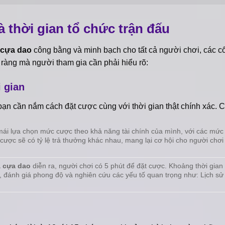
à thời gian tổ chức trận đấu
 cựa dao
công bằng và minh bạch cho tất cả người chơi, các 
 ràng mà người tham gia cần phải hiểu rõ:
 gian
bạn cần nắm cách đặt cược cùng với thời gian thật chính xác. C
 mái lựa chọn mức cược theo khả năng tài chính của mình, với các mức
cược sẽ có tỷ lệ trả thưởng khác nhau, mang lại cơ hội cho người chơ
à cựa dao
diễn ra, người chơi có 5 phút để đặt cược. Khoảng thời gian
ê, đánh giá phong độ và nghiên cứu các yếu tố quan trọng như: Lịch sử