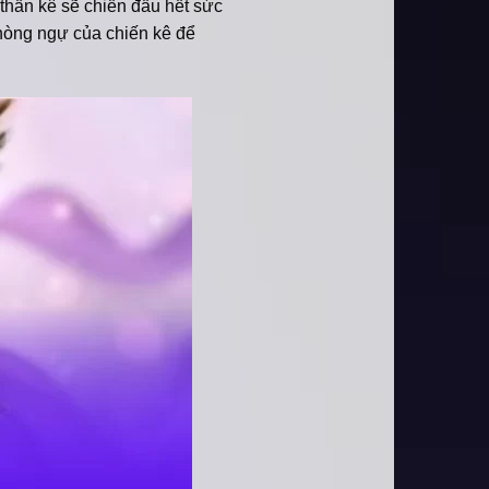
 thần kê sẽ chiến đấu hết sức
hòng ngự của chiến kê để