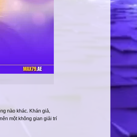
hống nào khác. Khán giả,
ên một không gian giải trí