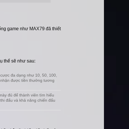
cổng game như MAX79 đã thiết
ụ thể sẽ như sau:
 cược đa dạng như 10, 50, 100,
i nhận được tiền thưởng tương
 này đủ để thành viên tìm hiểu
 thi đấu và khả năng chiến đấu