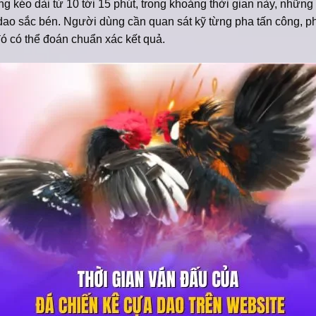
g kéo dài từ 10 tới 15 phút, trong khoảng thời gian này, những
ao sắc bén. Người dùng cần quan sát kỹ từng pha tấn công, p
 đó có thể đoán chuẩn xác kết quả.