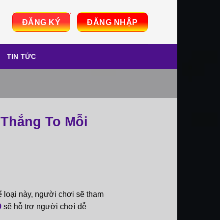
ĐĂNG KÝ
ĐĂNG NHẬP
TIN TỨC
 Thắng To Mỗi
ể loại này, người chơi sẽ tham
9
sẽ hỗ trợ người chơi dễ