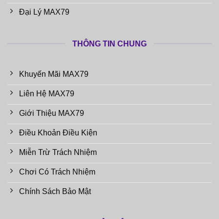
Đại Lý MAX79
THÔNG TIN CHUNG
Khuyến Mãi MAX79
Liên Hệ MAX79
Giới Thiệu MAX79
Điều Khoản Điều Kiện
Miễn Trừ Trách Nhiệm
Chơi Có Trách Nhiệm
Chính Sách Bảo Mật