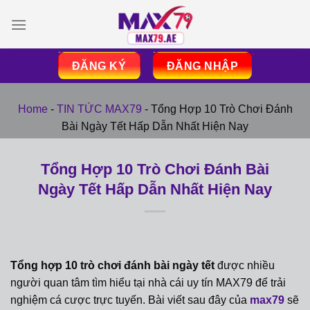
Bỏ
qua
nội
dung
ĐĂNG KÝ
ĐĂNG NHẬP
Home
-
TIN TỨC MAX79
-
Tổng Hợp 10 Trò Chơi Đánh
Bài Ngày Tết Hấp Dẫn Nhất Hiện Nay
Tổng Hợp 10 Trò Chơi Đánh Bài
Ngày Tết Hấp Dẫn Nhất Hiện Nay
Tổng hợp 10 trò chơi đánh bài ngày tết
được nhiều
người quan tâm tìm hiểu tại nhà cái uy tín MAX79 để trải
nghiệm cá cược trực tuyến. Bài viết sau đây của
max79
sẽ