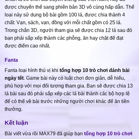
được chuyển thể sang phiên bản 3D vô cùng hấp dẫn. Thể
loại này sử dụng bộ bài gồm 100 lá, được chia thành 4
chất: Vạn, sách, vạn, đồng với mỗi chất gồm có 25 lá.
Trong chắn 3D, người tham gia sẽ được chia 12 lá sau đó
bạn phải sắp xếp thành các phỗng, ăn hay chặt để đạt
được điểm cao nhất.
Fanta
Fanta loại hình thú vị khi
tổng hợp 10 trò chơi đánh bài
ngày tết
. Game bài này có luật chơi đơn giản, dễ hiểu,
phù hợp với mọi đối tượng tham gia. Bạn sẽ được chia 13
lá bài sau đó phải sắp xếp các lá bài thành các bộ hợp lệ
để có thể về bài trước những người chơi khác để ăn tiền
thưởng.
Kết luận
Bài viết vừa rồi MAX79 đã giúp bạn
tổng hợp 10 trò chơi