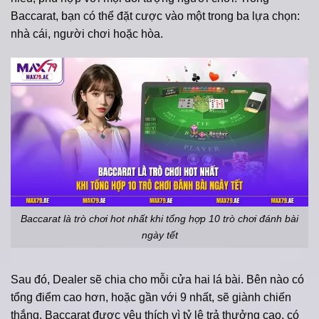
Baccarat, bạn có thể đặt cược vào một trong ba lựa chọn:
nhà cái, người chơi hoặc hòa.
Baccarat là trò chơi hot nhất khi tổng hợp 10 trò chơi đánh bài
ngày tết
Sau đó, Dealer sẽ chia cho mỗi cửa hai lá bài. Bên nào có
tổng điểm cao hơn, hoặc gần với 9 nhất, sẽ giành chiến
thắng. Baccarat được yêu thích vì tỷ lệ trả thưởng cao, có