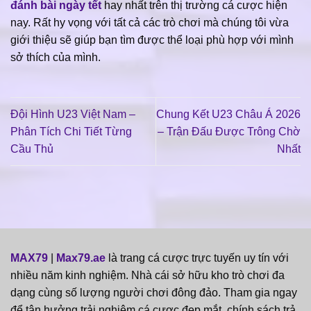
đánh bài ngày tết
hay nhất trên thị trường cá cược hiện
nay. Rất hy vọng với tất cả các trò chơi mà chúng tôi vừa
giới thiệu sẽ giúp bạn tìm được thể loại phù hợp với mình
sở thích của mình.
Đội Hình U23 Việt Nam –
Chung Kết U23 Châu Á 2026
Phân Tích Chi Tiết Từng
– Trận Đấu Được Trông Chờ
Cầu Thủ
Nhất
MAX79
|
Max79.ae
là trang cá cược trực tuyến uy tín với
nhiều năm kinh nghiệm. Nhà cái sở hữu kho trò chơi đa
dạng cùng số lượng người chơi đông đảo. Tham gia ngay
để tận hưởng trải nghiệm cá cược đẹp mắt, chính sách trả