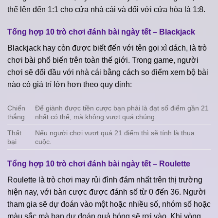
thể lên đến 1:1 cho cửa nhà cái và đối với cửa hòa là 1:8.
Tổng hợp 10 trò chơi đánh bài ngày tết – Blackjack
Blackjack hay còn được biết đến với tên gọi xì dách, là trò
chơi bài phổ biến trên toàn thế giới. Trong game, người
chơi sẽ đối đầu với nhà cái bằng cách so điểm xem bộ bài
nào có giá trí lớn hơn theo quy định:
Chiến
Để giành được tiền cược bạn phải là đạt số điểm gần 21
thắng
nhất có thể, mà không vượt quá chúng.
Thất
Nếu người chơi vượt quá 21 điểm thì sẽ tính là thua
bại
cuộc.
Tổng hợp 10 trò chơi đánh bài ngày tết – Roulette
Roulette là trò chơi may rủi đình đám nhất trên thị trường
hiện nay, với bàn cược được đánh số từ 0 đến 36. Người
tham gia sẽ dự đoán vào một hoặc nhiều số, nhóm số hoặc
màu sắc mà bạn dự đoán quả bóng sẽ rơi vào. Khi vòng