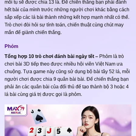
mỗi tụ sẽ được chia 13 lá. Để chiến thắng bạn phải đánh
hết bài của mình trước những người chơi khác bằng cách
sắp xếp các lá bài thành những kết hợp mạnh nhất có thể.
Trò chơi đòi hỏi sự tính toán, chiến thuật cùng chút may
mắn để giành chiến thắng.
Phỏm
Tổng hợp 10 trò chơi đánh bài ngày tết –
Phỏm là trò
chơi bài 3D tiếp theo được nhiều hội viên Việt Nam ưa
chuộng. Tựa game này cũng sử dụng bộ bài tây 52 lá, mỗi
người chơi được chia 9 quân bài bài. Để chiến thắng bạn
phải ăn các quân bài của đối thủ để tạo thành bộ 3 hoặc 4
lá bài cùng giá trị được gọi là phỏm.