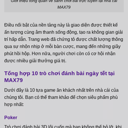
Giới thiệu tổng quan về sảnh chơi bài trực tuyến tại nhà cái
MAX79
Điều nổi bật của nền tảng này là giao diện được thiết kế
ấn tượng cùng âm thanh sống động, tạo ra không gian giải
trí hấp dẫn. Trang web đã chứng tỏ được chất lượng thông
qua sự nhộn nhịp ở mỗi bàn cược, mang đến những giây
phút hồi hộp. Hơn nữa, người chơi còn có cơ hội nhận
được nhiều giải thưởng giá trị.
Tổng hợp 10 trò chơi đánh bài ngày tết tại
MAX79
Dưới đây là 10 tựa game ăn khách nhất trên nhà cái của
chúng tôi. Bạn có thể tham khảo để chọn siêu phẩm phù
hợp nhất:
Poker
Trò chơi đánh bài 3D lôi cuốn mà bạn không thể bỏ lỡ khi